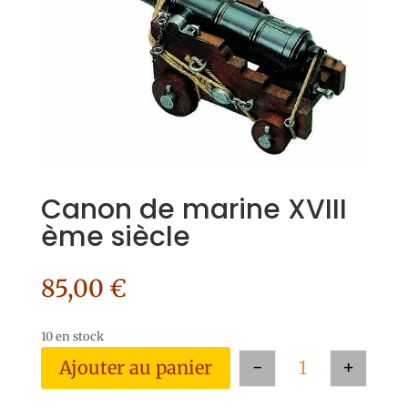
Canon de marine XVIII
ème siècle
85,00
€
10 en stock
-
+
Ajouter au panier
quantité de Canon