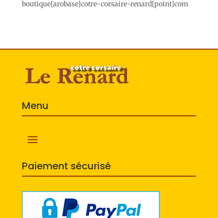
boutique[arobase]cotre-corsaire-renard[point]com
Menu
Paiement sécurisé